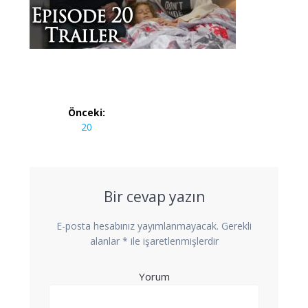
Yazı
Önceki:
dolaşımı
Önceki
20
yazı:
Bir cevap yazın
E-posta hesabınız yayımlanmayacak.
Gerekli
alanlar
*
ile işaretlenmişlerdir
Yorum