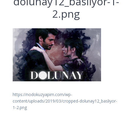
dolunay12_basliyor-1-
2.png
https://nodokuzyapim.com/wp-
content/uploads/2019/03/cropped-dolunay12_basliyor-
1-2.png