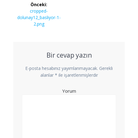
Yazı
Önceki:
dolaşımı
Önceki
cropped-
yazı:
dolunay12_basliyor-1-
2.png
Bir cevap yazın
E-posta hesabınız yayımlanmayacak.
Gerekli
alanlar
*
ile işaretlenmişlerdir
Yorum