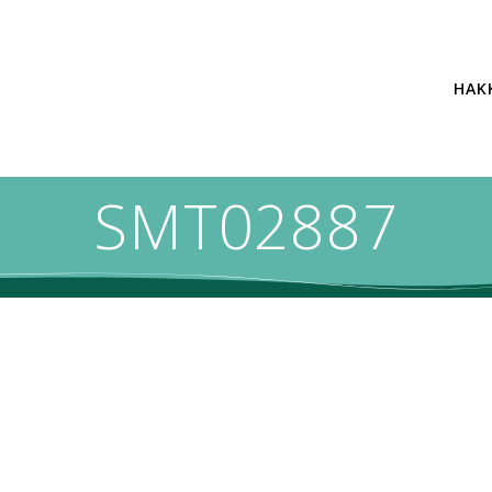
HAK
SMT02887