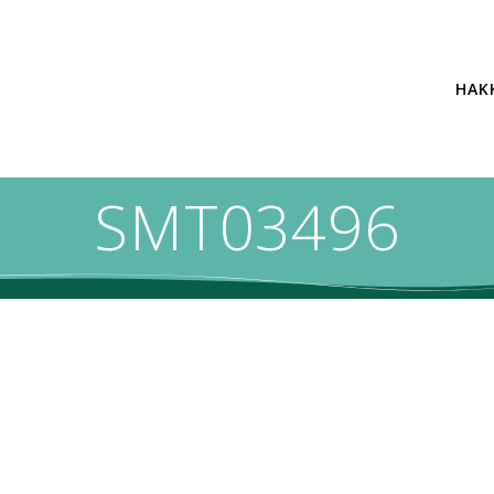
HAK
SMT03496